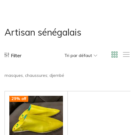
bonus-supermarche.com
Artisan sénégalais
Filter
Tri par défaut
masques, chaussures; djembé
29% off