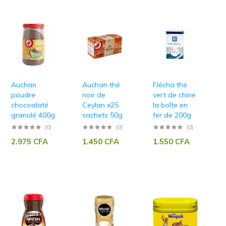
Auchan
Auchan thé
Flécha thé
poudre
noir de
vert de chine
chocoalaté
Ceylan x25
la boîte en
granulé 400g
sachets 50g
fer de 200g
(0)
(0)
(0)
2.975
CFA
1.450
CFA
1.550
CFA