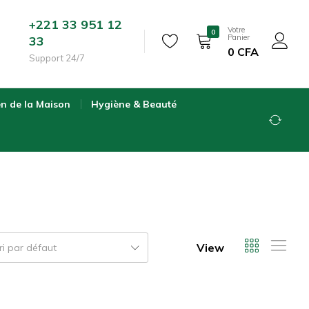
+221 33 951 12
Votre
0
Panier
33
0
CFA
Support 24/7
en de la Maison
Hygiène & Beauté
View
ri par défaut