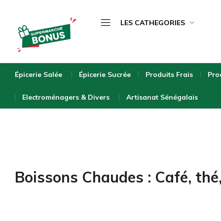
LES CATHEGORIES
Épicerie Salée
bonus-
supermarche.com
Épicerie Sucrée
Épicerie Salée
Épicerie Sucrée
Produits Frais
Pro
Produits Frais
Electroménagers & Divers
Artisanat Sénégalais
Produits Surgelés
Boissons
Bébé & Puériculture
Entretien de la Maison
Boissons Chaudes : Café, thé
Hygiène & Beauté
Bio & Écologique
Electroménagers & Divers