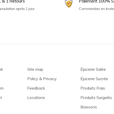
1 & 1 Retours
Paiement 100% S
nnulation après 1 jour
Commandez en toute 
ok
Site map
Épicerie Salée
Policy & Privacy
Épicerie Sucrée
am
Feedback
Produits Frais
st
Locations
Produits Surgelés
Boissons