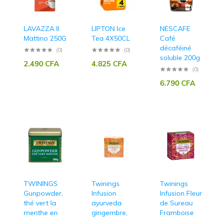
LAVAZZA Il
LIPTON Ice
NESCAFE
Mattino 250G
Tea 4X50CL
Café
décaféiné
(0)
(0)
soluble 200g
2.490
CFA
4.825
CFA
(0)
6.790
CFA
TWININGS
Twinings
Twinings
Gunpowder,
Infusion
Infusion Fleur
thé vert la
ayurveda
de Sureau
menthe en
gingembre,
Framboise