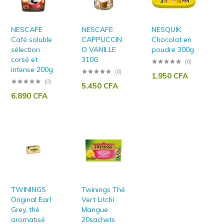
NESCAFE
NESCAFE
NESQUIK
Café soluble
CAPPUCCIN
Chocolat en
sélection
O VANILLE
poudre 300g
corsé et
310G
(0)
intense 200g
(0)
1.950
CFA
(0)
5.450
CFA
6.890
CFA
TWININGS
Twinings Thé
Original Earl
Vert Litchi
Grey, thé
Mangue
aromatisé
20sachets