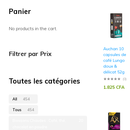
Panier
Artisan sénégalais
No products in the cart.
Auchan 10
Filtrer par Prix
capsules de
café Lungo
doux &
délicat 52g
Toutes les catégories
(0)
1.825
CFA
All
454
Tous
454
Boissons Chaudes : Café, thé,
20
chocolat en poudre