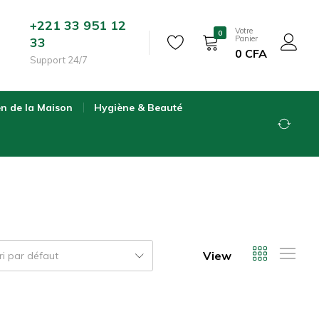
+221 33 951 12
Votre
0
Panier
33
0
CFA
Support 24/7
en de la Maison
Hygiène & Beauté
View
ri par défaut