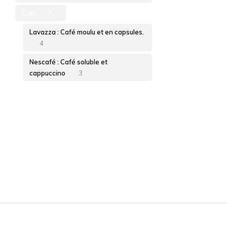
Café
7
Lavazza : Café moulu et en capsules.
4
Nescafé : Café soluble et
cappuccino
3