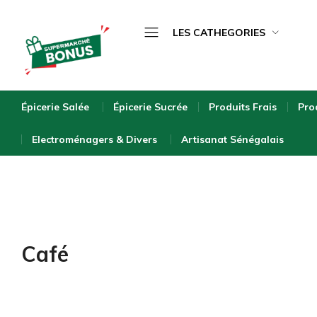
LES CATHEGORIES
Épicerie Salée
bonus-
supermarche.com
Épicerie Sucrée
Épicerie Salée
Épicerie Sucrée
Produits Frais
Pro
Produits Frais
Electroménagers & Divers
Artisanat Sénégalais
Produits Surgelés
Boissons
Bébé & Puériculture
Entretien de la Maison
Café
Hygiène & Beauté
Bio & Écologique
Electroménagers & Divers