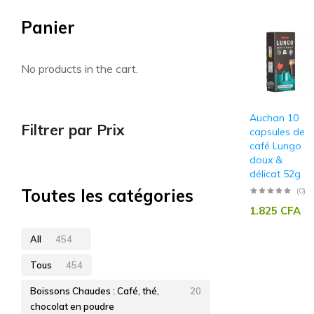
Panier
Artisan sénégalais
No products in the cart.
Auchan 10
Filtrer par Prix
capsules de
café Lungo
doux &
délicat 52g
Toutes les catégories
(0)
1.825
CFA
All
454
Tous
454
Boissons Chaudes : Café, thé,
20
chocolat en poudre