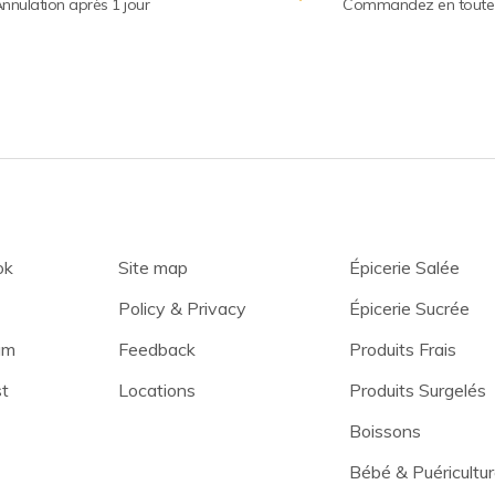
nnulation après 1 jour
Commandez en toute 
ok
Site map
Épicerie Salée
Policy & Privacy
Épicerie Sucrée
am
Feedback
Produits Frais
st
Locations
Produits Surgelés
Boissons
Bébé & Puéricultu