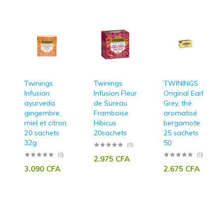
Twinings
Twinings
TWININGS
Infusion
Infusion Fleur
Original Earl
ayurveda
de Sureau
Grey, thé
gingembre,
Framboise
aromatisé
miel et citron
Hibicus
bergamote
20 sachets
20sachets
25 sachets
32g
50
(0)
(0)
(0)
2.975
CFA
3.090
CFA
2.675
CFA