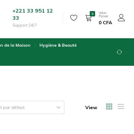
+221 33 951 12
Votre
0
Panier
33
0
CFA
Support 24/7
en de la Maison
Hygiène & Beauté
View
ri par défaut