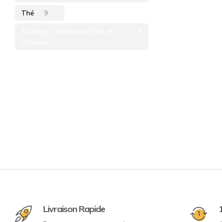
Thé
9
Twinings : Variétés de thés et
5
infusions.
Livraison Rapide