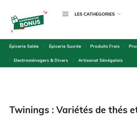
LES CATHEGORIES
Épicerie Salée
bonus-
supermarche.com
Épicerie Sucrée
Épicerie Salée
Épicerie Sucrée
Produits Frais
Pro
Produits Frais
Electroménagers & Divers
Artisanat Sénégalais
Produits Surgelés
Boissons
Bébé & Puériculture
Entretien de la Maison
Twinings : Variétés de thés e
Hygiène & Beauté
Bio & Écologique
Electroménagers & Divers