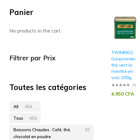
Panier
Artisan sénégalais
No products in the cart.
TWININGS
Filtrer par Prix
Gunpowder,
thé vert la
menthe en
vrac 200g
Toutes les catégories
(0)
4.950
CFA
All
454
Tous
454
Boissons Chaudes : Café, thé,
20
chocolat en poudre