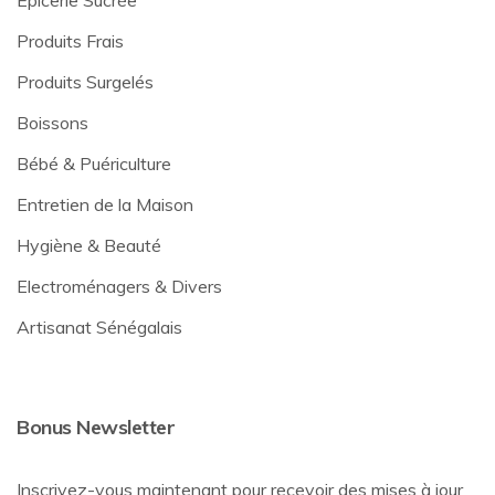
Produits Frais
Produits Surgelés
Boissons
Bébé & Puériculture
Entretien de la Maison
Hygiène & Beauté
Electroménagers & Divers
Artisanat Sénégalais
Bonus Newsletter
Inscrivez-vous maintenant pour recevoir des mises à jour