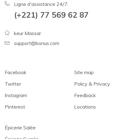
Ligne d'assistance 24/7:
(+221) 77 569 62 87
keur Massar
support@bonus.com
Facebook
Site map
Twitter
Policy & Privacy
Instagram
Feedback
Pinterest
Locations
Épicerie Salée
Épicerie Sucrée