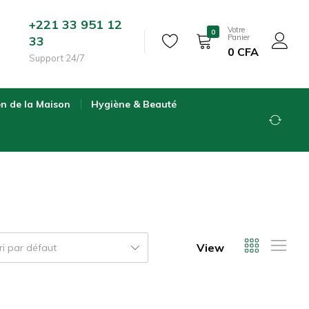
+221 33 951 12
Votre
0
Panier
33
0
CFA
Support 24/7
en de la Maison
Hygiène & Beauté
View
ri par défaut