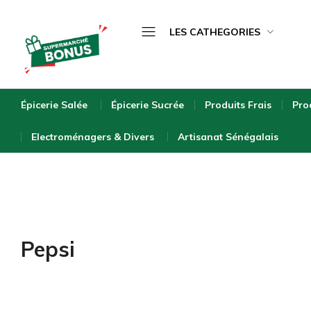
LES CATHEGORIES
Épicerie Salée
bonus-
supermarche.com
Épicerie Sucrée
Épicerie Salée
Épicerie Sucrée
Produits Frais
Pro
Produits Frais
Electroménagers & Divers
Artisanat Sénégalais
Produits Surgelés
Boissons
Bébé & Puériculture
Entretien de la Maison
Pepsi
Hygiène & Beauté
Bio & Écologique
Electroménagers & Divers