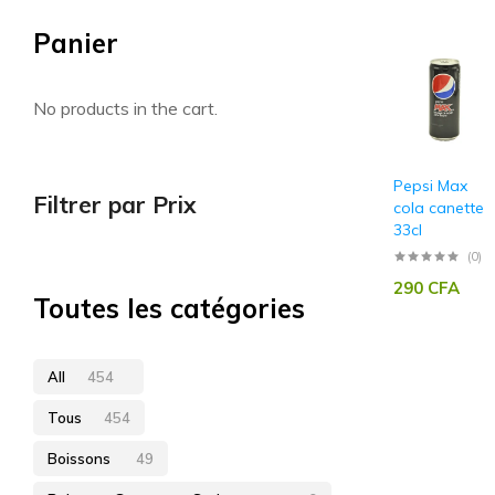
Panier
Artisan sénégalais
No products in the cart.
Pepsi Max
Filtrer par Prix
cola canette
33cl
(0)
290
CFA
Toutes les catégories
All
454
Tous
454
Boissons
49