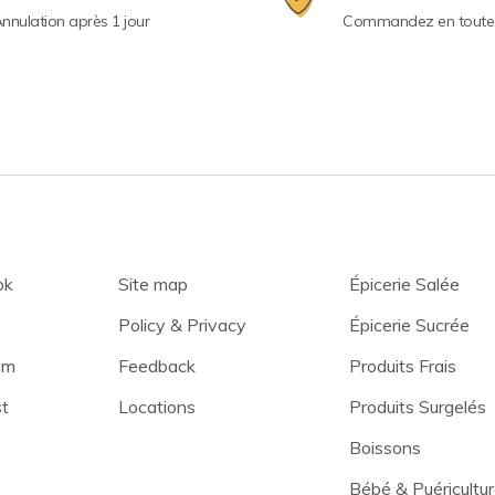
nnulation après 1 jour
Commandez en toute 
ok
Site map
Épicerie Salée
Policy & Privacy
Épicerie Sucrée
am
Feedback
Produits Frais
st
Locations
Produits Surgelés
Boissons
Bébé & Puéricultu