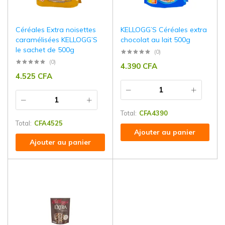
Céréales Extra noisettes
KELLOGG’S Céréales extra
caramélisées KELLOGG’S
chocolat au lait 500g
le sachet de 500g
(0)
(0)
4.390
CFA
4.525
CFA
Total:
CFA
4390
Total:
CFA
4525
Ajouter au panier
Ajouter au panier