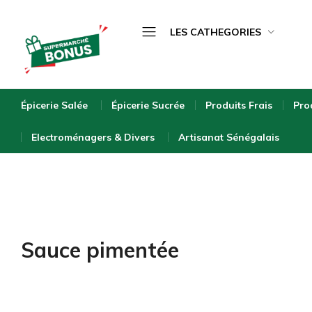
LES CATHEGORIES
Épicerie Salée
bonus-
supermarche.com
Épicerie Sucrée
Épicerie Salée
Épicerie Sucrée
Produits Frais
Pro
Produits Frais
Electroménagers & Divers
Artisanat Sénégalais
Produits Surgelés
Boissons
Bébé & Puériculture
Entretien de la Maison
Sauce pimentée
Hygiène & Beauté
Bio & Écologique
Electroménagers & Divers