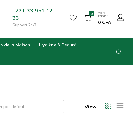
+221 33 951 12
Votre
0
Panier
33
0
CFA
Support 24/7
en de la Maison
Hygiène & Beauté
View
ri par défaut