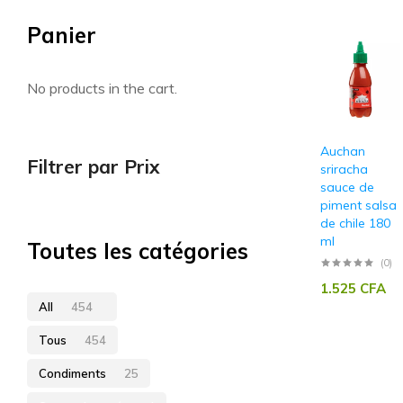
Panier
Artisan sénégalais
No products in the cart.
Auchan
Filtrer par Prix
sriracha
sauce de
piment salsa
de chile 180
ml
Toutes les catégories
(0)
1.525
CFA
All
454
Tous
454
Condiments
25