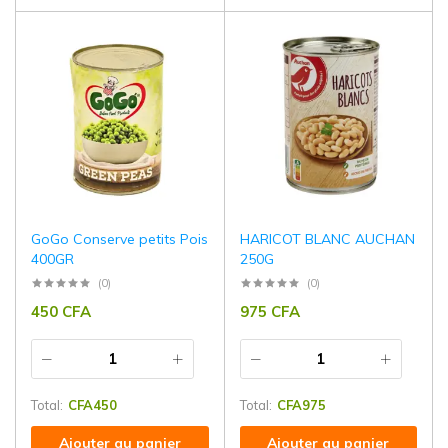
GoGo Conserve petits Pois
HARICOT BLANC AUCHAN
400GR
250G
(0)
(0)
450
CFA
975
CFA
Total:
CFA
450
Total:
CFA
975
Ajouter au panier
Ajouter au panier