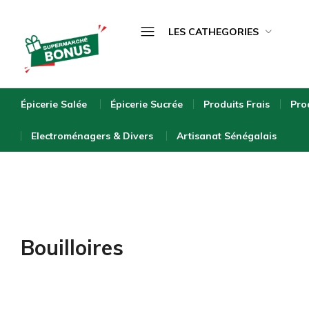
LES CATHEGORIES
Épicerie Salée
bonus-
supermarche.com
Épicerie Sucrée
Épicerie Salée
Épicerie Sucrée
Produits Frais
Pro
Produits Frais
Electroménagers & Divers
Artisanat Sénégalais
Produits Surgelés
Boissons
Bébé & Puériculture
Entretien de la Maison
Bouilloires
Hygiène & Beauté
Bio & Écologique
Electroménagers & Divers