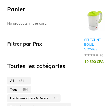
Panier
Artisan sénégalais
No products in the cart.
SELECLINE
Filtrer par Prix
BOUIL
VOYAGE
(0)
10.690
CFA
Toutes les catégories
All
454
Tous
454
Electroménagers & Divers
10