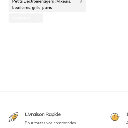
Petits Électroménagers : Mixeurs,
9
bouilloires, grille-pains
Bouilloires
2
Livraison Rapide
Pour toutes vos commandes
A