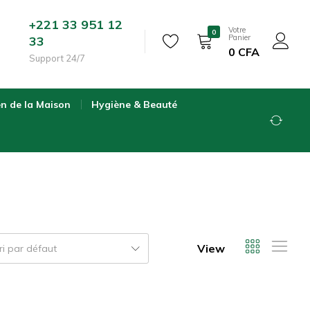
+221 33 951 12
Votre
0
Panier
33
0
CFA
Support 24/7
en de la Maison
Hygiène & Beauté
View
ri par défaut