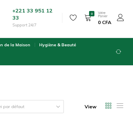
+221 33 951 12
Votre
0
Panier
33
0
CFA
Support 24/7
en de la Maison
Hygiène & Beauté
View
ri par défaut