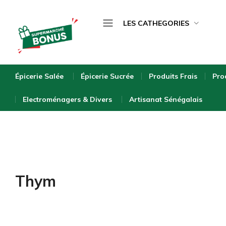
LES CATHEGORIES
Épicerie Salée
bonus-
supermarche.com
Épicerie Sucrée
Épicerie Salée
Épicerie Sucrée
Produits Frais
Pro
Produits Frais
Electroménagers & Divers
Artisanat Sénégalais
Produits Surgelés
Boissons
Bébé & Puériculture
Entretien de la Maison
Thym
Hygiène & Beauté
Bio & Écologique
Electroménagers & Divers