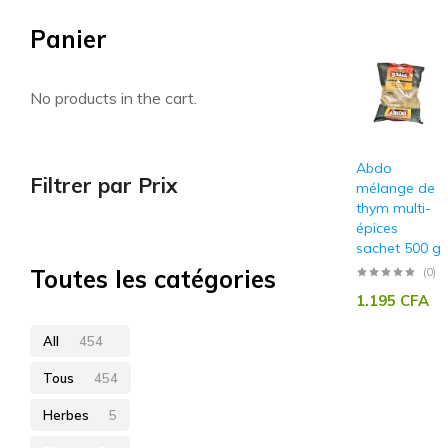
Panier
Artisan sénégalais
No products in the cart.
Abdo
Filtrer par Prix
mélange de
thym multi-
épices
sachet 500 g
Toutes les catégories
(0)
1.195
CFA
All
454
Tous
454
Herbes
5