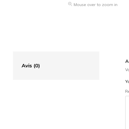
Mouse over to zoom in
A
Avis (0)
Vo
Yo
R