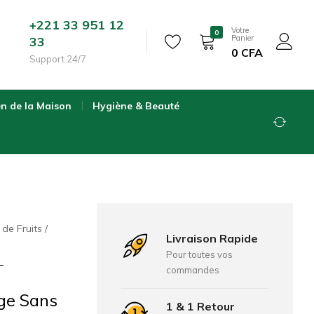
+221 33 951 12
Votre
0
Panier
33
0
CFA
Support 24/7
en de la Maison
Hygiène & Beauté
 de Fruits
Livraison Rapide
Pour toutes vos
L
commandes
ge Sans
1 & 1 Retour