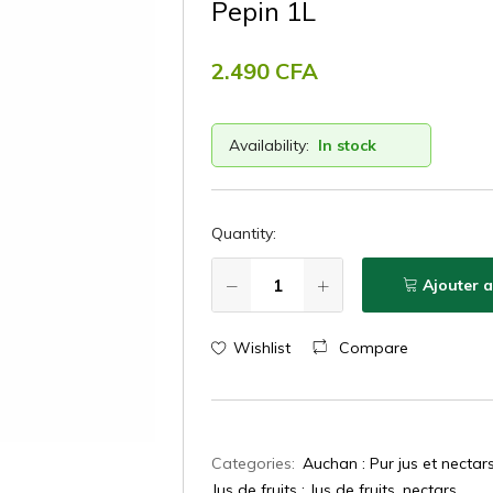
Pepin 1L
2.490
CFA
Availability:
In stock
Quantity:
Ajouter 
Wishlist
Compare
Categories:
Auchan : Pur jus et nectar
Jus de fruits : Jus de fruits, nectars