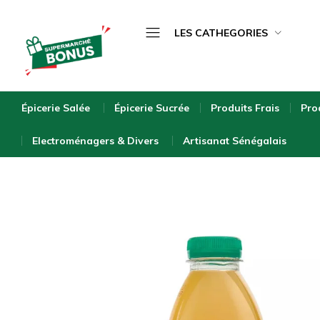
LES CATHEGORIES
Épicerie Salée
bonus-
supermarche.com
Épicerie Sucrée
Épicerie Salée
Épicerie Sucrée
Produits Frais
Pro
Produits Frais
Electroménagers & Divers
Artisanat Sénégalais
Produits Surgelés
Boissons
Bébé & Puériculture
Entretien de la Maison
Hygiène & Beauté
Bio & Écologique
Electroménagers & Divers