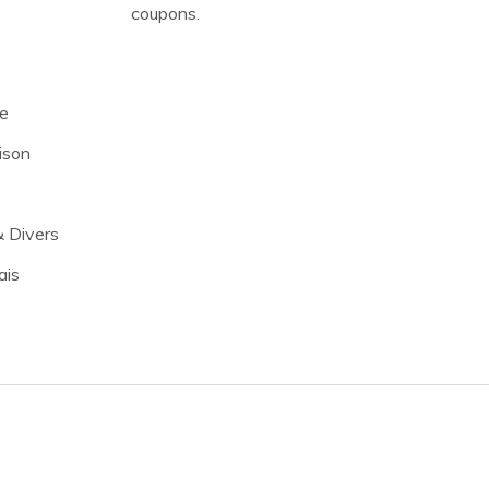
coupons.
re
ison
& Divers
ais