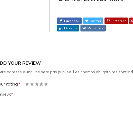
Facebook
Twitter
Pinterest
Linkedin
Vkontakte
DD YOUR REVIEW
tre adresse e-mail ne sera pas publiée.
Les champs obligatoires sont in
ur rating:
*
eview:
*