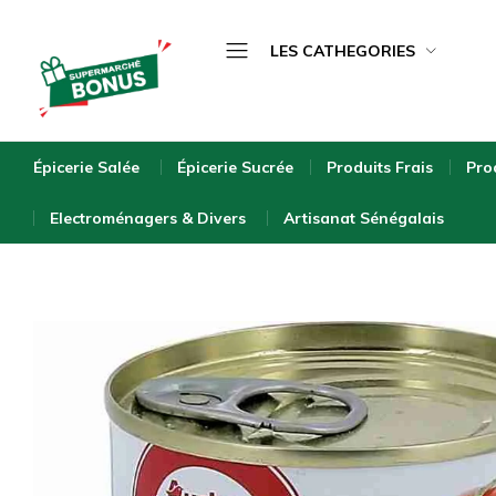
LES CATHEGORIES
Épicerie Salée
bonus-
supermarche.com
Épicerie Sucrée
Épicerie Salée
Épicerie Sucrée
Produits Frais
Pro
Produits Frais
Electroménagers & Divers
Artisanat Sénégalais
Produits Surgelés
Boissons
Bébé & Puériculture
Entretien de la Maison
Hygiène & Beauté
Bio & Écologique
Electroménagers & Divers