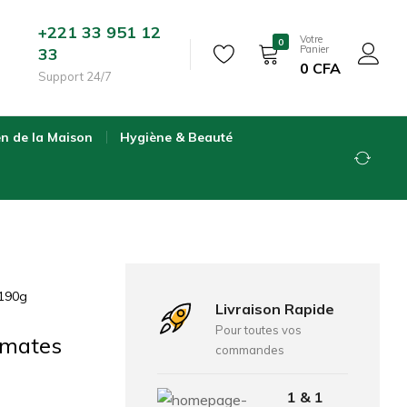
+221 33 951 12
Votre
0
Panier
33
0
CFA
Support 24/7
en de la Maison
Hygiène & Beauté
 190g
Livraison Rapide
Pour toutes vos
omates
commandes
1 & 1