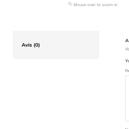
Mouse over to zoom in
A
Avis (0)
Vo
Yo
R