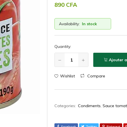
890
CFA
Availability:
In stock
Quantity:
Ajouter 
Wishlist
Compare
Categories:
Condiments
,
Sauce toma
Facebook
Twitter
Pinterest