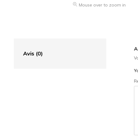
Mouse over to zoom in
A
Avis (0)
Vo
Yo
R