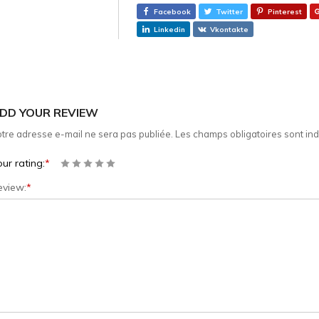
Facebook
Twitter
Pinterest
Linkedin
Vkontakte
DD YOUR REVIEW
tre adresse e-mail ne sera pas publiée.
Les champs obligatoires sont in
ur rating:
*
eview:
*