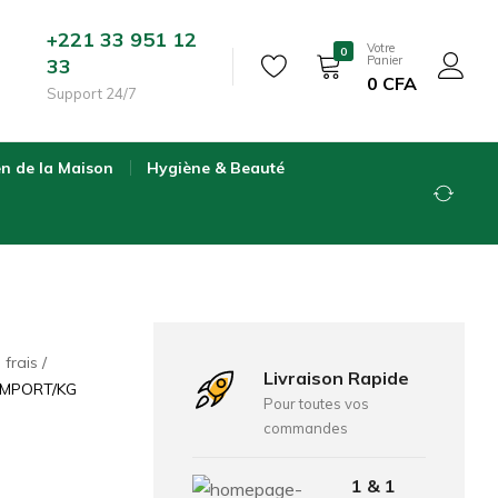
+221 33 951 12
Votre
0
Panier
33
0
CFA
Support 24/7
en de la Maison
Hygiène & Beauté
 frais
Livraison Rapide
IMPORT/KG
Pour toutes vos
commandes
1 & 1