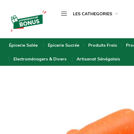
LES CATHEGORIES
Épicerie Salée
bonus-
supermarche.com
Épicerie Sucrée
Épicerie Salée
Épicerie Sucrée
Produits Frais
Pro
Produits Frais
Electroménagers & Divers
Artisanat Sénégalais
Produits Surgelés
Boissons
Bébé & Puériculture
Entretien de la Maison
Hygiène & Beauté
Bio & Écologique
Electroménagers & Divers