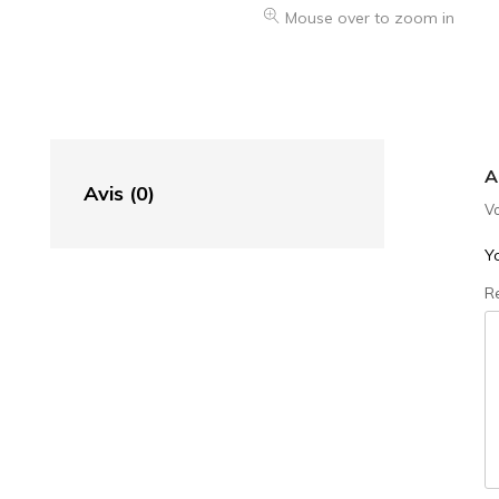
Mouse over to zoom in
A
Avis (0)
Vo
Yo
R