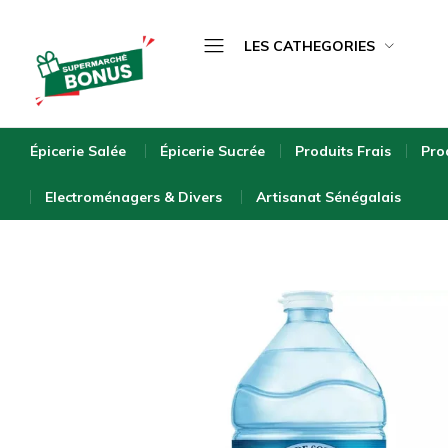
LES CATHEGORIES
Épicerie Salée
bonus-
supermarche.com
Épicerie Sucrée
Épicerie Salée
Épicerie Sucrée
Produits Frais
Pro
Produits Frais
Electroménagers & Divers
Artisanat Sénégalais
Produits Surgelés
Boissons
Bébé & Puériculture
Entretien de la Maison
Hygiène & Beauté
Bio & Écologique
Electroménagers & Divers