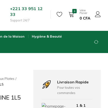
+221 33 951 12
Votre
0
Panier
33
0
CFA
Support 24/7
en de la Maison
Hygiène & Beauté
ux Plates
Livraison Rapide
L5
Pour toutes vos
commandes
INE 1L5
1 & 1