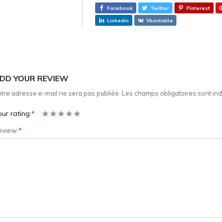
Facebook
Twitter
Pinterest
Linkedin
Vkontakte
DD YOUR REVIEW
tre adresse e-mail ne sera pas publiée.
Les champs obligatoires sont in
ur rating:
*
eview:
*