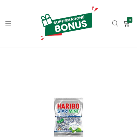
0
bonus-
supermarche.com