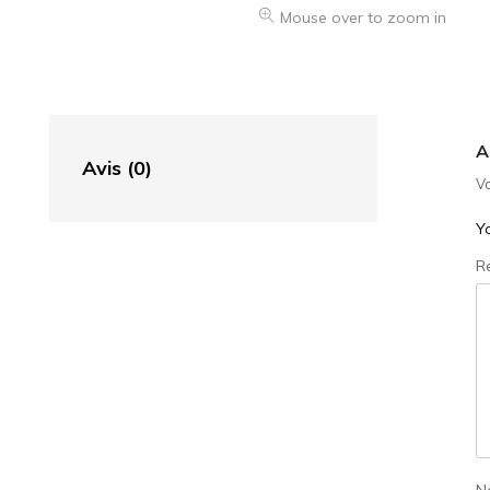
Mouse over to zoom in
A
Avis (0)
Vo
Yo
R