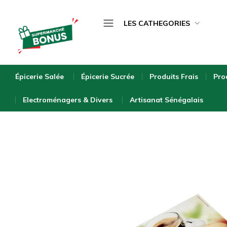
LES CATHEGORIES
Épicerie Salée
bonus-
supermarche.com
Épicerie Sucrée
Épicerie Salée
Épicerie Sucrée
Produits Frais
Pro
Produits Frais
Electroménagers & Divers
Artisanat Sénégalais
Produits Surgelés
Boissons
Bébé & Puériculture
Entretien de la Maison
Hygiène & Beauté
Bio & Écologique
Electroménagers & Divers