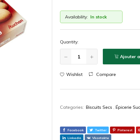
Availability:
In stock
Quantity:
Ajouter 
Wishlist
Compare
Categories:
Biscuits Secs
,
Épicerie Su
Facebook
Twitter
Pinterest
Linkedin
Vkontakte