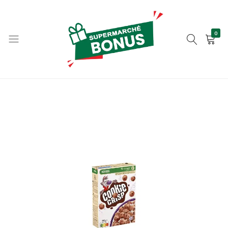
0
bonus-
supermarche.com