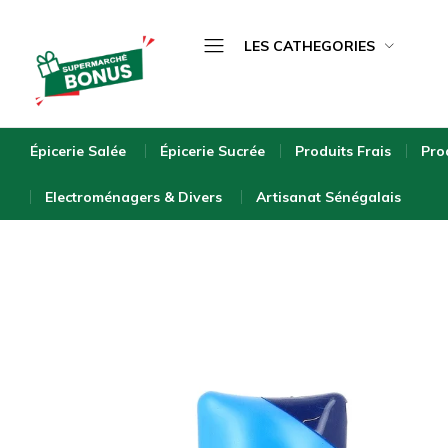
LES CATHEGORIES
Épicerie Salée
bonus-
supermarche.com
Épicerie Sucrée
Épicerie Salée
Épicerie Sucrée
Produits Frais
Pro
Produits Frais
Electroménagers & Divers
Artisanat Sénégalais
Produits Surgelés
Boissons
Bébé & Puériculture
Entretien de la Maison
Hygiène & Beauté
Bio & Écologique
Electroménagers & Divers