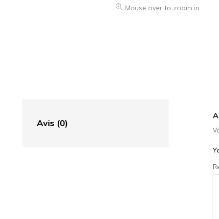
Mouse over to zoom in
A
Avis (0)
Vo
Yo
R