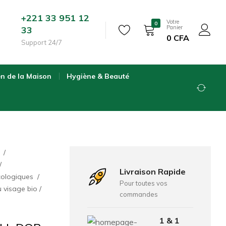
+221 33 951 12
Votre
0
Panier
33
0
CFA
Support 24/7
en de la Maison
Hygiène & Beauté
e
Livraison Rapide
écologiques
Pour toutes vos
u visage bio
commandes
1 & 1