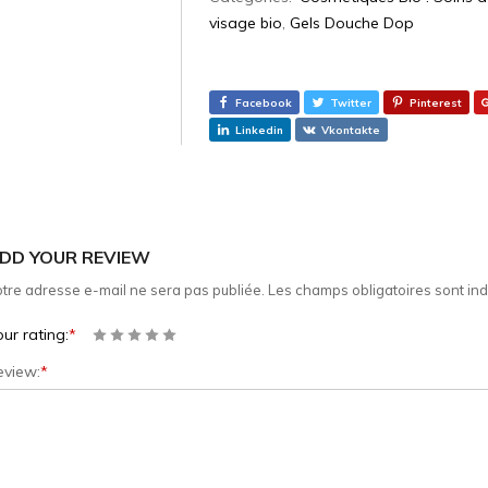
visage bio
,
Gels Douche Dop
Facebook
Twitter
Pinterest
Linkedin
Vkontakte
DD YOUR REVIEW
tre adresse e-mail ne sera pas publiée.
Les champs obligatoires sont in
ur rating:
*
eview:
*