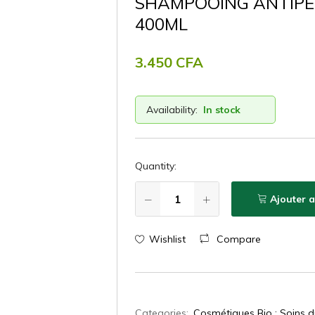
SHAMPOOING ANTIPE
400ML
3.450
CFA
Availability:
In stock
Quantity:
Ajouter 
Wishlist
Compare
Categories:
Cosmétiques Bio : Soins d