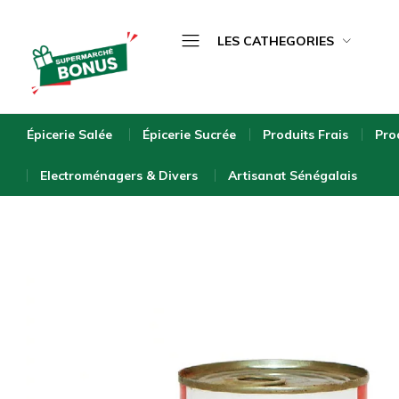
LES CATHEGORIES
Épicerie Salée
bonus-
supermarche.com
Épicerie Sucrée
Épicerie Salée
Épicerie Sucrée
Produits Frais
Pro
Produits Frais
Electroménagers & Divers
Artisanat Sénégalais
Produits Surgelés
Boissons
Bébé & Puériculture
Entretien de la Maison
Hygiène & Beauté
Bio & Écologique
Electroménagers & Divers