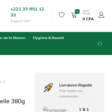
+221 33 951 12
Votre
0
Panier
33
0
CFA
Support 24/7
en de la Maison
Hygiène & Beauté
s.
Livraison Rapide
Pour toutes vos
commandes
elle 380g
1 & 1