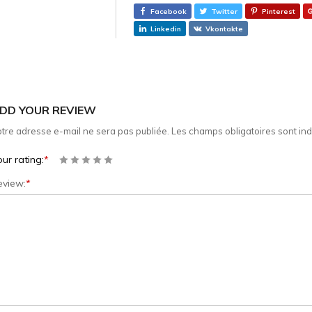
Facebook
Twitter
Pinterest
Linkedin
Vkontakte
DD YOUR REVIEW
tre adresse e-mail ne sera pas publiée.
Les champs obligatoires sont in
ur rating:
*
eview:
*