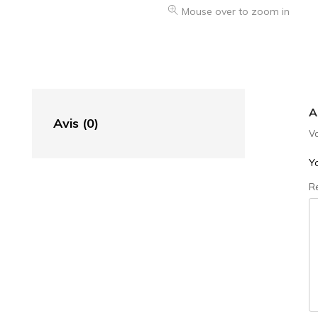
Mouse over to zoom in
A
Avis (0)
Vo
Yo
R