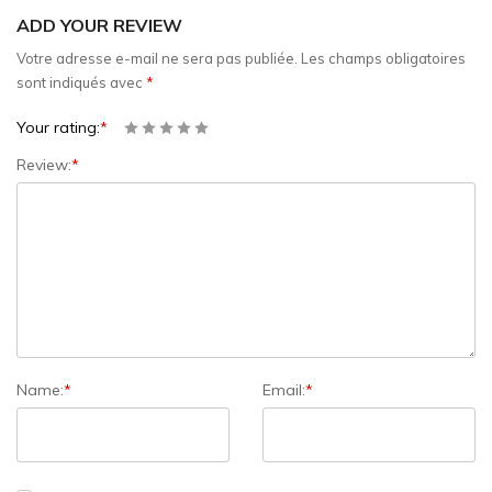
ADD YOUR REVIEW
Votre adresse e-mail ne sera pas publiée.
Les champs obligatoires
sont indiqués avec
*
Your rating:
*
Review:
*
Name:
*
Email:
*