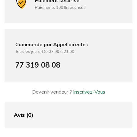
Paiement sécurisé
Paiements 100% sécurisés
Commande par Appel directe :
Tous les jours: De 07:00 à 21:00
77 319 08 08
Devenir vendeur ?
Inscrivez-Vous
Avis (0)