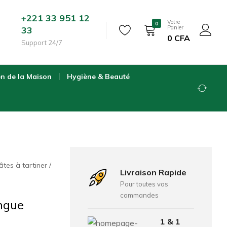
+221 33 951 12
Votre
0
Panier
33
0
CFA
Support 24/7
en de la Maison
Hygiène & Beauté
âtes à tartiner
Livraison Rapide
Pour toutes vos
commandes
ngue
1 & 1