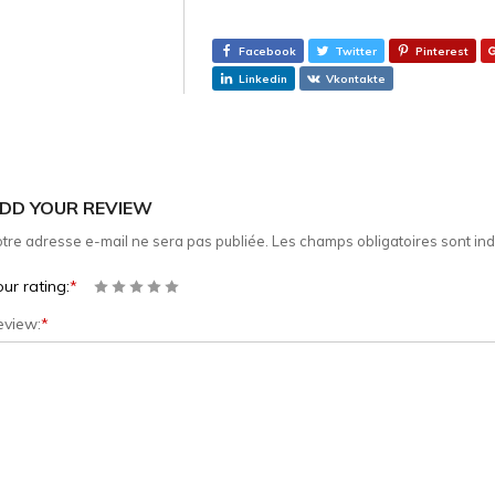
Facebook
Twitter
Pinterest
Linkedin
Vkontakte
DD YOUR REVIEW
tre adresse e-mail ne sera pas publiée.
Les champs obligatoires sont in
ur rating:
*
eview:
*