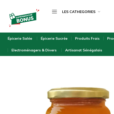
LES CATHEGORIES
Épicerie Salée
bonus-
supermarche.com
Épicerie Sucrée
Épicerie Salée
Épicerie Sucrée
Produits Frais
Pro
Produits Frais
Electroménagers & Divers
Artisanat Sénégalais
Produits Surgelés
Boissons
Bébé & Puériculture
Entretien de la Maison
Hygiène & Beauté
Bio & Écologique
Electroménagers & Divers