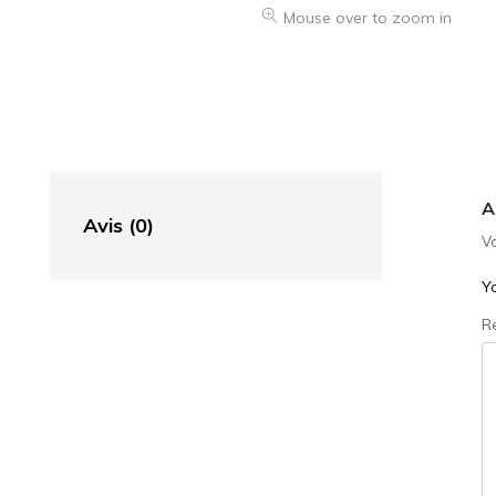
Mouse over to zoom in
A
Avis (0)
Vo
Yo
R